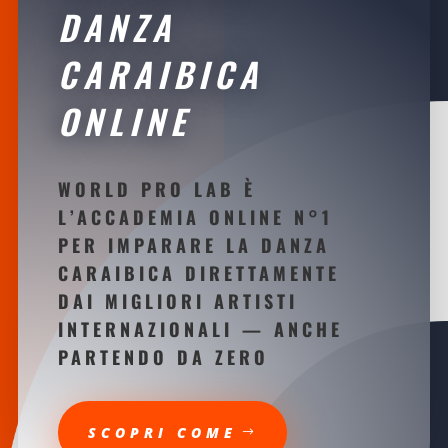
DANZA
CARAIBICA
ONLINE
WORLD PRO LAB È
L’ACCADEMIA ONLINE N°1
PER IMPARARE LA DANZA
CARAIBICA DIRETTAMENTE
DAI MIGLIORI ARTISTI
INTERNAZIONALI
—
ANCHE
PARTENDO DA ZERO
SCOPRI COME